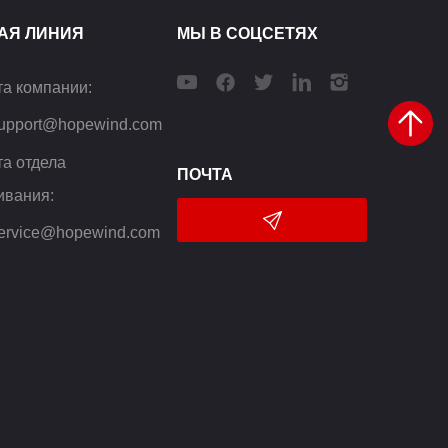
АЯ ЛИНИЯ
МЫ В СОЦСЕТЯХ
та компании
:
support@hopewind.com
та отдела
ПОЧТА
ивания
:
service@hopewind.com