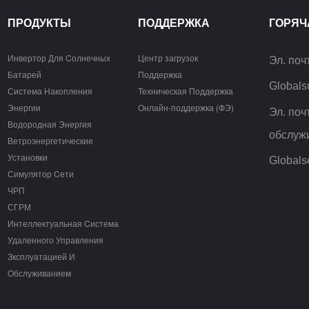
ПРОДУКТЫ
ПОДДЕРЖКА
ГОРЯЧ
Инвертор Для Cолнечных
Центр загрузок
Эл. поч
Батарей
Поддержка
Global
Система Hакопления
Техническая Поддержка
Энергии
Онлайн-поддержка (ФЭ)
Эл. поч
Водородная Энергия
обслуж
Ветроэнергетические
Установки
Global
Симулятор Cети
ЧРП
СГРМ
Интеллектуальная Cистема
Удаленного Управления
Зксплуатацией И
Oбслуживанием