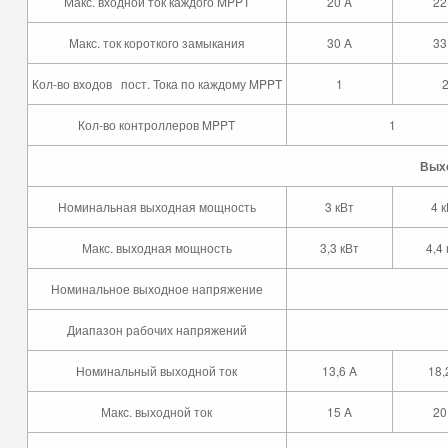
Макс. входной ток каждого MPPT
20 A
22
Макс. ток короткого замыкания
30 A
33
Кол-во входов пост. Тока по каждому MPPT
1
Кол-во контроллеров MPPT
1
Выхо
Номинальная выходная мощность
3 кВт
4 
Макс. выходная мощность
3,3 кВт
4,4
Номинальное выходное напряжение
Диапазон рабочих напряжений
Номинальный выходной ток
13,6 A
18,
Макс. выходной ток
15 A
20