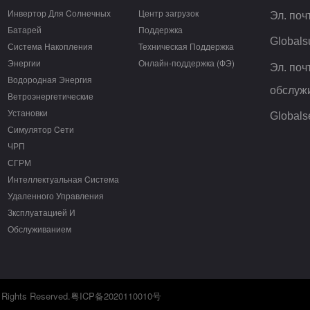
Инвертор Для Cолнечных
Центр загрузок
Эл. поч
Батарей
Поддержка
Global
Система Hакопления
Техническая Поддержка
Энергии
Онлайн-поддержка (ФЭ)
Эл. поч
Водородная Энергия
обслуж
Ветроэнергетические
Установки
Global
Симулятор Cети
ЧРП
СГРМ
Интеллектуальная Cистема
Удаленного Управления
Зксплуатацией И
Oбслуживанием
 Rights Reserved.
粤ICP备2020110010号