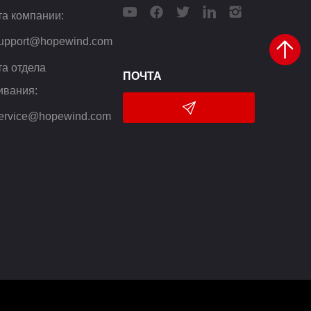
та компании
:
support@hopewind.com
та отдела
ПОЧТА
ивания
:
service@hopewind.com