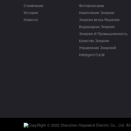
О компании
Фотовольтаика
История
Накопление Энергии
Новости
Энергия ветра Решение
Водородная Энергия
Энергия И Промышленность
Качество Энергии
Управление Энергией
Intelligent O＆M
CopyRight © 2022 Shenzhen Hopewind Electric Co., Ltd. All